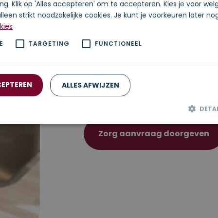
ing. Klik op 'Alles accepteren' om te accepteren. Kies je voor we
dagelijks een beroep te doen op onz
lleen strikt noodzakelijke cookies. Je kunt je voorkeuren later n
snel reageren op zijn/haar behoeft
kies
wanneer dat nodig is.
E
TARGETING
FUNCTIONEEL
24/7 bereikbaarheid van begelei
bereikbaarheid van begeleiders, 24
CEPTEREN
ALLES AFWIJZEN
week, zodat de cliënt op elk mom
geval van nood, vragen of onderste
DETA
Zorg aanvraag doorgeven
Prestatie
Targeting
Functioneel
es worden gebruikt om te zien hoe bezoekers de website gebruiken, bijv. analyti
unnen niet worden gebruikt om een bepaalde bezoeker direct te identificeren.
Aanbieder /
Vervaldatum
Omschrijving
Domein
41ND
.stapsgewijz.nl
2 jaar
Deze cookie wordt gebruikt door Goo
om de sessiestatus te behouden.