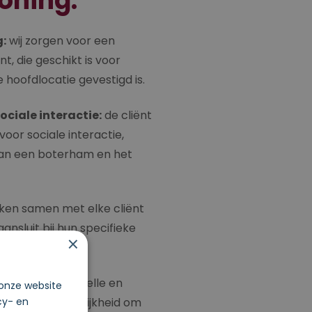
oning:
:
wij zorgen voor een
t, die geschikt is voor
e hoofdlocatie gevestigd is.
ociale interactie:
de cliënt
voor sociale interactie,
 van een boterham en het
en samen met elke cliënt
ansluit bij hun specifieke
×
g’:
wij bieden snelle en
 onze website
nt heeft de mogelijkheid om
cy- en