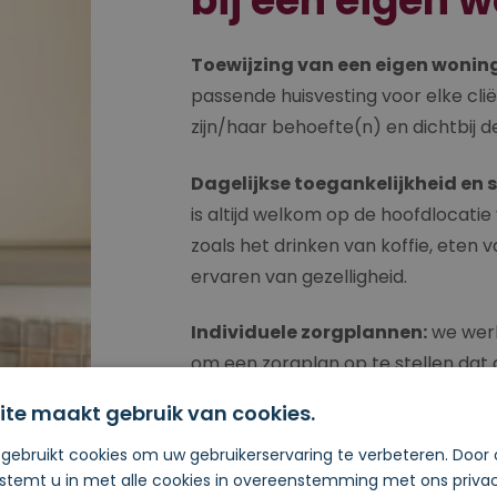
bij een eigen w
Toewijzing van een eigen woning
passende huisvesting voor elke cliën
zijn/haar behoefte(n) en dichtbij d
Dagelijkse toegankelijkheid en s
is altijd welkom op de hoofdlocatie 
zoals het drinken van koffie, eten
ervaren van gezelligheid.
Individuele zorgplannen:
we werk
om een zorgplan op te stellen dat a
behoeften en doelen.
ite maakt gebruik van cookies.
Beschikbaarheid van ‘adhoc zor
gebruikt cookies om uw gebruikerservaring te verbeteren. Door
flexibele zorg op afroep, elke clië
 stemt u in met alle cookies in overeenstemming met ons priva