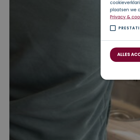
cookieverklar
plaatsen we a
Privacy & coo
PRESTATI
ALLES AC
Prestatiecooki
Deze cookies k
Naam
_ga_XVED83