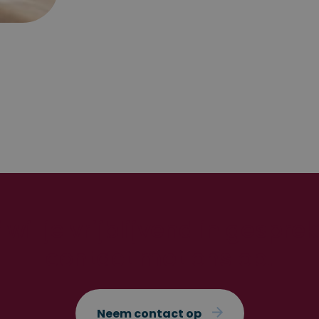
2 jaar
Deze cookienaam is gekoppeld aan 
Google LLC
Universal Analytics - wat een belang
.stapsgewijz.nl
is van de meer algemeen gebruikte
analyseservice van Google. Deze coo
gebruikt om unieke gebruikers te on
door een willekeurig gegenereerd n
wijzen als klant-ID. Het is opgenomen
paginaverzoek op een site en wordt 
bezoekers-, sessie- en campagneg
berekenen voor de analyserapporten 
 wil je vrijblijvend in gespr
contact met ons op.
Neem contact op