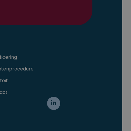
ficering
htenprocedure
teit
act