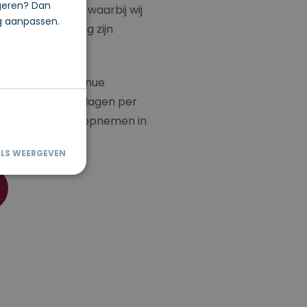
igeren? Dan
e ‘adhoc zorg’, waarbij wij
og aanpassen.
e(n) en aanwezig zijn
ding:
er is continue
 uur per dag, 7 dagen per
ent contact kan opnemen in
uning.
ILS WEERGEVEN
sche cookies.
gle Analytics