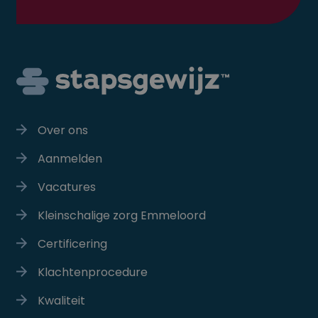
opgenomen in
paginaverzoe
een site en w
gebruikt om
bezoekers-, s
en
campagnege
te berekenen 
analyserappo
van de site.
Over ons
Aanmelden
Vacatures
Kleinschalige zorg Emmeloord
Certificering
Klachtenprocedure
Kwaliteit