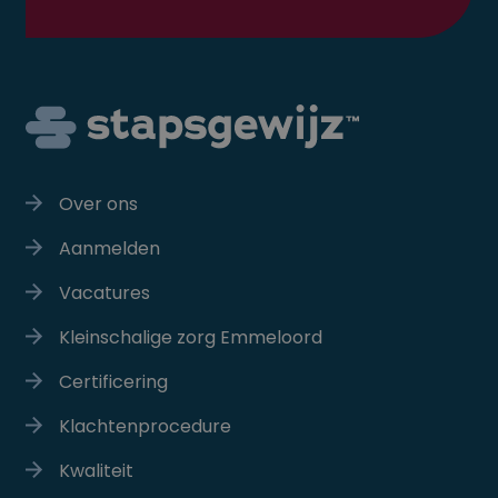
opgenomen in
paginaverzoe
een site en w
gebruikt om
bezoekers-, s
en
campagnege
te berekenen 
analyserappo
van de site.
Over ons
Aanmelden
Vacatures
Kleinschalige zorg Emmeloord
Certificering
Klachtenprocedure
Kwaliteit