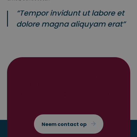
Prestatiecookies worden gebruikt om te zien hoe bezoekers de
website gebruiken, bijv. analytische cookies. Deze cookies
“Tempor invidunt ut labore et
kunnen niet worden gebruikt om een bepaalde bezoeker direct
te identificeren.
dolore magna aliquyam erat”
Aanbieder /
Naam
Vervaldatum
Omschrijvin
Domein
_ga_XVED8341ND
.stapsgewijz.nl
2 jaar
Deze cookie w
gebruikt door
Analytics om 
sessiestatus 
behouden.
_ga
2 jaar
Deze cookien
Google LLC
Heb je vragen of wil je
gekoppeld a
.stapsgewijz.nl
Google Univer
Analytics - w
vrijblijvend in gesprek? Dat
belangrijke u
van de meer
kan! Neem contact met ons
algemeen geb
analyseservi
op.
Google. Deze 
wordt gebruik
unieke gebrui
onderscheide
een willekeuri
Neem contact op
gegenereerd
nummer toe te
als klant-ID. H