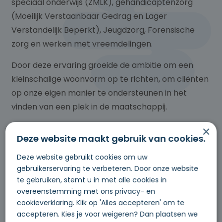
speciaal onderwijs (ZMLK), gehandicaptenzorg
(Moeilijk Verstaanbaar Gedrag en Lager
Verstandelijk Beperkt), Jeugdzorg, Forensische
zorg en werken met vreemdelingen.
Door deze ervaring groeide de ambitie om een
kleinschalige woonvorm op te richten, om cliënten
op onze eigen manier te ondersteunen in het
vinden van een plek in de maatschappij.
×
Binnen Stapsgewijz ben ik het eerste
Deze website maakt gebruik van cookies.
aanspreekpunt voor cliënten en hun netwerk,
ouders/ verzorgers en instanties.
Deze website gebruikt cookies om uw
gebruikerservaring te verbeteren. Door onze website
te gebruiken, stemt u in met alle cookies in
overeenstemming met ons privacy- en
cookieverklaring. Klik op 'Alles accepteren' om te
accepteren. Kies je voor weigeren? Dan plaatsen we