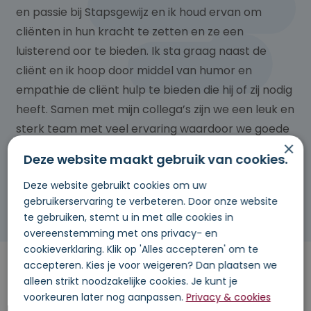
en passie bij Stapsgewijz en ik houd ervan om
cliënten in hun kracht te zetten en ze een
luisterend oor te bieden. Ik sta graag naast de
cliënt en ik hoop door middel van humor en
empathie de cliënt hulp te bieden die hij of zij nodig
heeft. Samen met mijn collega’s zijn we een leuk en
sterk team met veel ervaring waardoor we goede
×
zorg en begeleiding kunnen bieden.
Deze website maakt gebruik van cookies.
Deze website gebruikt cookies om uw
gebruikerservaring te verbeteren. Door onze website
te gebruiken, stemt u in met alle cookies in
overeenstemming met ons privacy- en
cookieverklaring. Klik op 'Alles accepteren' om te
accepteren. Kies je voor weigeren? Dan plaatsen we
alleen strikt noodzakelijke cookies. Je kunt je
voorkeuren later nog aanpassen.
Privacy & cookies
Heb je vragen of wil je